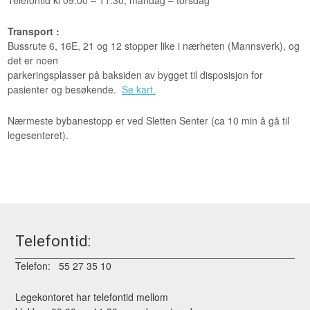
Telefontid kl 09.00 – 11.30, mandag – torsdag
Transport :
Bussrute 6, 16E, 21 og 12 stopper like i nærheten (Mannsverk), og
det er noen
parkeringsplasser på baksiden av bygget til disposisjon for
pasienter og besøkende.
Se kart.
Nærmeste bybanestopp er ved Sletten Senter (ca 10 min å gå til
legesenteret).
Telefontid:
Telefon: 55 27 35 10
Legekontoret har telefontid mellom